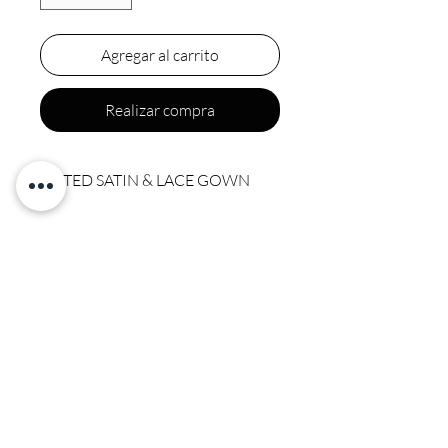
Agregar al carrito
Realizar compra
FITTED SATIN & LACE GOWN
Final sale
Final sale
CALI COUTURE BOUTIQUE
4600 Soquel Dr. Soquel CA, 95073
(831) 428-6342