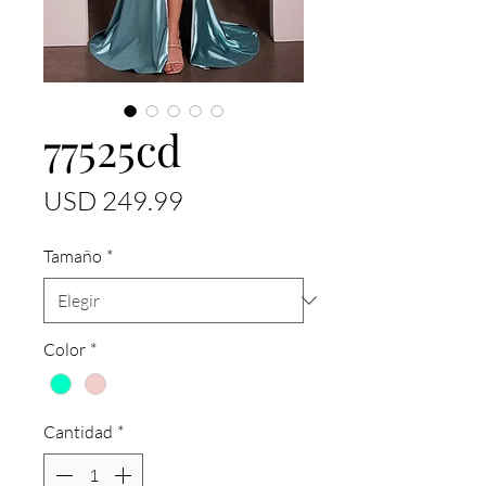
77525cd
Precio
USD 249.99
Tamaño
*
Color
*
Cantidad
*