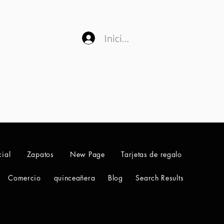
Iniciar sesión
ial
Zapatos
New Page
Tarjetas de regalo
Comercio
quinceañera
Blog
Search Results