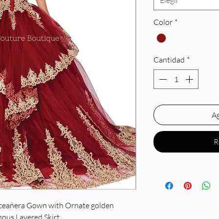
Elegir
Color
*
Cantidad
*
Ag
R
nceañera Gown with Ornate golden
us Layered Skirt .