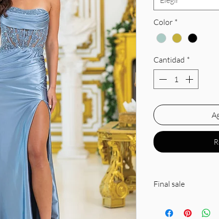
Elegir
Color
*
Cantidad
*
Ag
R
Final sale
Spot clean by profe
on sequins or bead