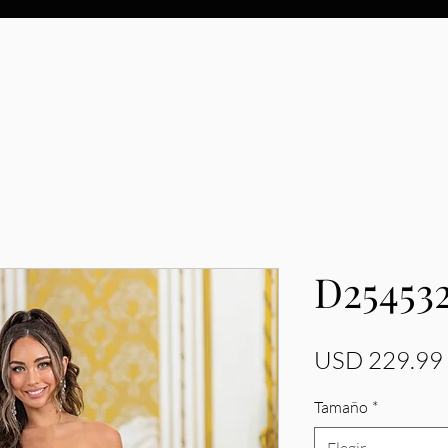
D25453
USD 229.99
Tamaño
*