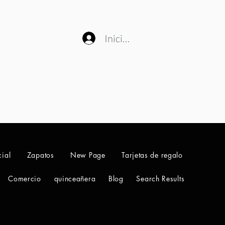
Iniciar sesión
ial
Zapatos
New Page
Tarjetas de regalo
Comercio
quinceañera
Blog
Search Results