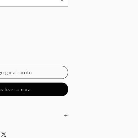
regar al carrito
ealizar compra
ssional no ironing or steaming
s