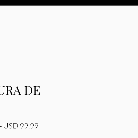
URA DE
Precio
Precio de oferta
 
USD 99.99