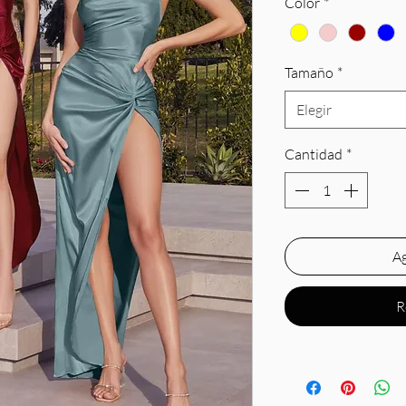
Color
*
Tamaño
*
Elegir
Cantidad
*
Ag
R