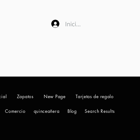
Iniciar sesión
ial
Zapatos
New Page
Tarjetas de regalo
Comercio
quinceañera
Blog
Search Results