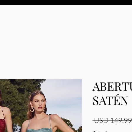
ABERT
SATÉN
 USD 149.99